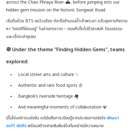
across the Chao Phraya River ⛴️, before jumping into our
hidden gem mission on the historic Songwat Road.
เริ่มต้นด้วย BTS ชมวิวเมือง ต่อเรือข้ามแม่น้ำเจ้าพระยา แล้วลุยภารกิจตาม
หา “ของดีที่ซ่อนอยู่” ในย่านทรงวาด – ถนนที่เต็มไปด้วยเสน่ห์ วัฒนธรรม
และเรื่องเล่าชุมชน
🧭 Under the theme "Finding Hidden Gems", teams
explored:
Local street arts and culture ✨
Authentic and rare food spots 🍜
Bangkok’s riverside heritage 🏘️
And meaningful moments of collaboration 💎
นี่ไม่ใช่แค่การแข่งขัน แต่มันคือการเรียนรู้จากประสบการณ์จริง
พัฒนา
soft skills
พร้อมสร้างสายสัมพันธ์ในทีมอย่างมีความหมาย