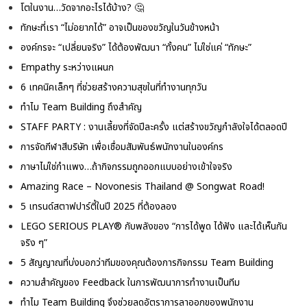
โตในงาน…วัดจากอะไรได้บ้าง? 🤔
ทักษะที่เรา “ไม่อยากได้” อาจเป็นของขวัญในวันข้างหน้า
องค์กรจะ “เปลี่ยนจริง” ได้ต้องพัฒนา “ทั้งคน” ไม่ใช่แค่ “ทักษะ”
Empathy ระหว่างแผนก
6 เทคนิคเล็กๆ ที่ช่วยสร้างความสุขในที่ทำงานทุกวัน
ทำไม Team Building ถึงสำคัญ
STAFF PARTY : งานเลี้ยงที่จัดปีละครั้ง แต่สร้างขวัญกำลังใจได้ตลอดปี
การจัดกีฬาสีบริษัท เพื่อเชื่อมสัมพันธ์พนักงานในองค์กร
ภาษาไม่ใช่กำแพง…ถ้ากิจกรรมถูกออกแบบอย่างเข้าใจจริง
Amazing Race – Novonesis Thailand @ Songwat Road!
5 เทรนด์สตาฟปาร์ตี้ในปี 2025 ที่ต้องลอง
LEGO SERIOUS PLAY® กับพลังของ “การได้พูด ได้ฟัง และได้เห็นกัน
จริง ๆ”
5 สัญญาณที่บ่งบอกว่าทีมของคุณต้องการกิจกรรม Team Building
ความสำคัญของ Feedback ในการพัฒนาการทำงานเป็นทีม
ทำไม Team Building จึงช่วยลดอัตราการลาออกของพนักงาน